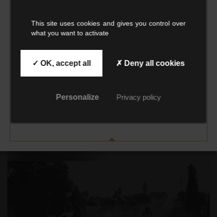
NEWSLETTER
This site uses cookies and gives you control over
what you want to activate
Embarquez avec nous
et suivez nos collections
✓ OK, accept all
✗ Deny all cookies
et nos promos !
Personalize
Privacy policy
INSCRIVEZ-VOUS
La Meute
75,00 €
À partir de
LAT Archive