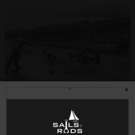
×
500cc
195,00 €
À partir de
LAT Archive