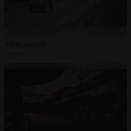
190Szisz/03
90,00 €
À partir de
LAT Archive