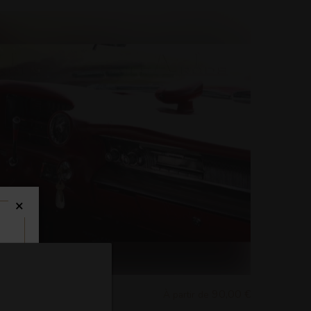
×
 / 055
90,00 €
À partir de