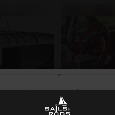
Cadillac Eldorado
90,00 €
À partir de