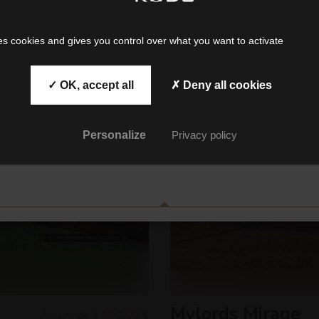
Henri Thibault
NEWSLETTER
es cookies and gives you control over what you want to activate
Embarquez avec nous
et suivez nos collections
✓ OK, accept all
✗ Deny all cookies
et nos promos !
Personalize
Privacy policy
INSCRIVEZ-VOUS
Mylords Mirage
4 990,00 €
À partir de