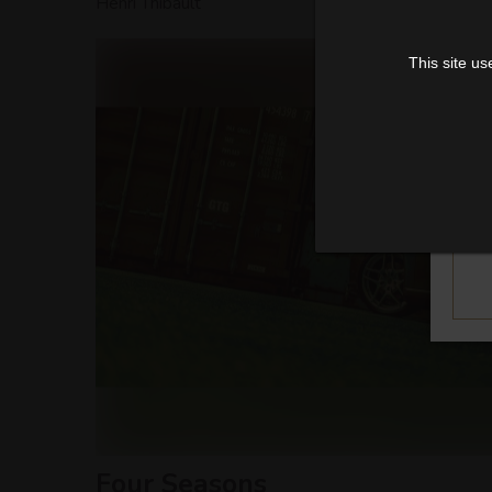
Henri Thibault
This site us
Four Seasons