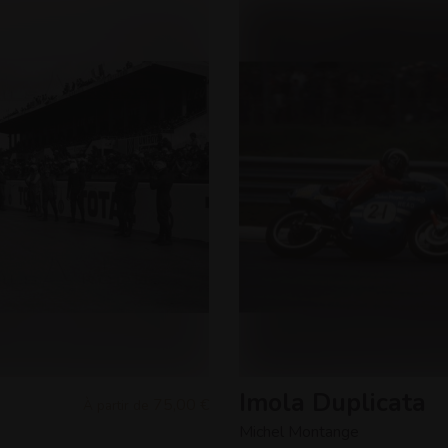
Imola Duplicata
75,00 €
À partir de
Michel Montange