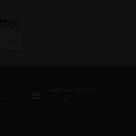
..
tter
Paiement sécurisé
ds.com
CB, Paypal