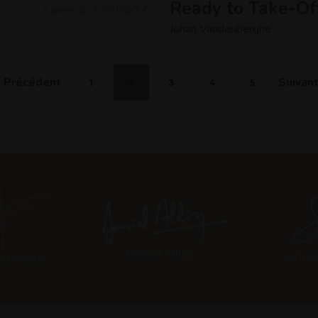
Ready to Take-Of
4 990,00 €
À partir de
Johan Vandenberghe
Précédent
Suivan
1
2
3
4
5