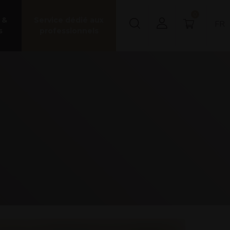
0
 &
Service dédié aux
FR
s
professionnels